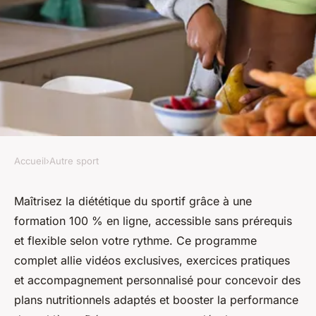
Accueil
›
Autre sport
AUTRE SPORT
Formation nutrition sport à
Maîtrisez la diététique du sportif grâce à une
formation 100 % en ligne, accessible sans prérequis
distance : maîtrisez la
et flexible selon votre rythme. Ce programme
diététique du sportif
complet allie vidéos exclusives, exercices pratiques
et accompagnement personnalisé pour concevoir des
Alexandre
•
15 octobre 2025
•
5 min de lecture
plans nutritionnels adaptés et booster la performance