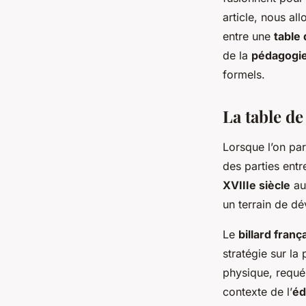
Alexandre
•
19 janvier 2024
•
6 min de lecture
article, nous al
entre une
table 
de la
pédagogi
formels.
La table de
Lorsque l’on pa
des parties ent
XVIIIe siècle
a
un terrain de d
Le
billard franç
stratégie sur la
physique, requé
contexte de l’
éd