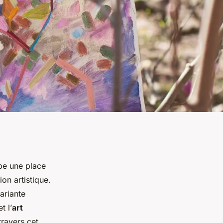
e une place
ion artistique.
ariante
t l’
art
travers cet