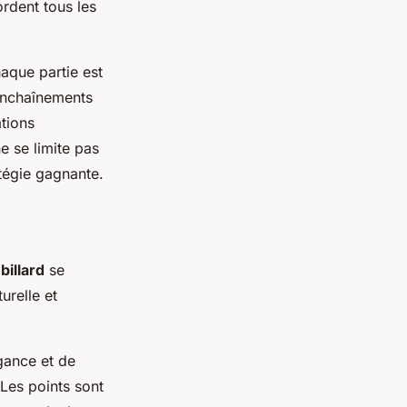
ordent tous les
aque partie est
 enchaînements
ations
e se limite pas
tégie gagnante.
billard
se
urelle et
gance et de
 Les points sont