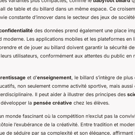
des variantes plus compactes, comme le
babyfoot billard
q
ball de table et du billard dans un même espace. Ce croise
vie constante d’innover dans le secteur des jeux de société
confidentialité
des données prend également une place imp
d moderne. Les applications mobiles et les plateformes en l
rendre et de jouer au billard doivent garantir la sécurité d
leurs utilisateurs, conformément aux attentes du public en 
rentissage
et d’
enseignement
, le billard s’intègre de plus
atifs, non seulement comme activité sportive, mais aussi
rdisciplinaire. Il peut aider à illustrer des principes des
sci
 développer la
pensée créative
chez les élèves.
 un monde fascinant où la compétition n’exclut pas la convivial
ôtoie l’exubérance de la créativité. Entre tradition et modern
nue de séduire par sa complexité et son élégance, affirmant 