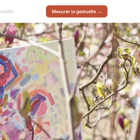
on
Vélo
Mesurer la gestuelle →