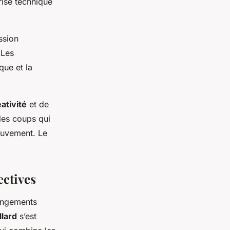
trise technique
ssion
 Les
que et la
ativité
et de
 des coups qui
mouvement. Le
ectives
hangements
llard
s’est