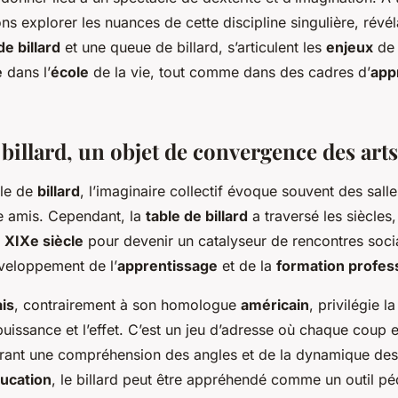
lons explorer les nuances de cette discipline singulière, rév
de billard
et une queue de billard, s’articulent les
enjeux
de
e
dans l’
école
de la vie, tout comme dans des cadres d’
app
 billard, un objet de convergence des arts
rle de
billard
, l’imaginaire collectif évoque souvent des sall
re amis. Cependant, la
table de billard
a traversé les siècles
u
XIXe siècle
pour devenir un catalyseur de rencontres socia
éveloppement de l’
apprentissage
et de la
formation profes
ais
, contrairement à son homologue
américain
, privilégie la
 puissance et l’effet. C’est un jeu d’adresse où chaque coup e
rant une compréhension des angles et de la dynamique des
ucation
, le billard peut être appréhendé comme un outil p