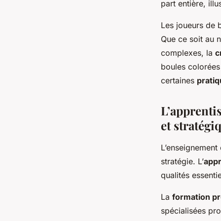
part entière, i
Les joueurs de b
Que ce soit au n
complexes, la
c
boules colorées
certaines
pratiq
L’apprentis
et stratégi
L’enseignement 
stratégie. L’
appr
qualités essent
La
formation pr
spécialisées pro