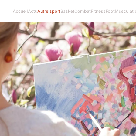
Accueil
Actu
Autre sport
Basket
Combat
Fitness
Foot
Musculati