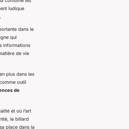
ui combine les
ment ludique
.
ortante dans le
igne qui
es informations
matière de vie
 en plus dans les
 comme outil
ences de
ité et où l’art
ité, le billard
sa place dans la