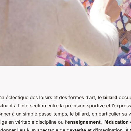
 : Entre précision
 éclectique des loisirs et des formes d’art, le
billard
occup
situant à l’intersection entre la précision sportive et l’express
nner à un simple passe-temps, le billard, en particulier sa v
rige en véritable discipline où l’
enseignement
, l’
éducation
e
donner lieu à un spectacle de dextérité et d’imagination. À 