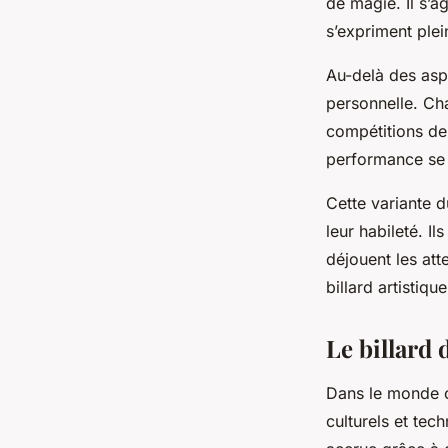
de magie. Il s’ag
s’expriment ple
Au-delà des asp
personnelle. Cha
compétitions de 
performance se 
Cette variante d
leur habileté. I
déjouent les att
billard artistiqu
Le billard
Dans le monde c
culturels et tec