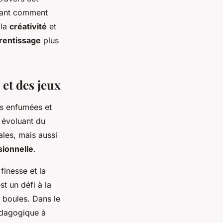
élant comment
 la
créativité
et
rentissage
plus
 et des jeux
es enfumées et
, évoluant du
les, mais aussi
sionnelle
.
 finesse et la
st un défi à la
 boules. Dans le
édagogique à