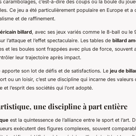
 carambolages, c’est-à-dire des coups où la boule du joue
les. Ce jeu a été particulièrement populaire en Europe et a
ualisme et de raffinement.
ricain billard
, avec ses jeux variés comme le 8-ball ou le 9
r l’attaque et l’effet spectaculaire. Les tables de
billard am
s et les boules sont frappées avec plus de force, souven
ntrôler leur trajectoire après impact.
apporte son lot de défis et de satisfactions. Le
jeu de billa
rt ou un loisir, c’est une discipline qui incarne des valeurs c
ire et l’esprit des sociétés qui l’ont adopté.
artistique, une discipline à part entière
ique
est la quintessence de l’alliance entre le sport et l’art. 
 joueurs exécutent des figures complexes, souvent comparabl