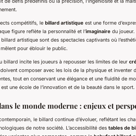
it de défis prédéfinis où la précision, l’ingéniosité et la maî
inement.
ects compétitifs, le
billard artistique
est une forme d’expre
que figure reflète la personnalité et l’
imaginaire
du joueur.
billard artistique sont des spectacles captivants où l’esthéti
mêlent pour éblouir le public.
u billard incite les joueurs à repousser les limites de leur
cré
ls doivent composer avec les lois de la physique et inventer
entes, tout en conservant une élégance et une fluidité de 
e est une école de l’innovation et de la beauté dans le sport.
 dans le monde moderne : enjeux et persp
ontemporain, le billard continue d’évoluer, reflétant les c
hnologiques de notre société. L’accessibilité des
tables de bi