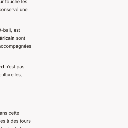
ur touche les
 conservé une
-ball, est
éricain
sont
t accompagnées
rd
n’est pas
ulturelles,
Dans cette
es à des tours