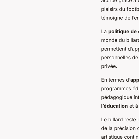
accrue grâce à 
plaisirs du foot
témoigne de l’en
La
politique de 
monde du billar
permettent d’app
personnelles de 
privée.
En termes d’
app
programmes éduc
pédagogique inte
l’éducation
et à
Le billard reste
de la précision c
artistique conti