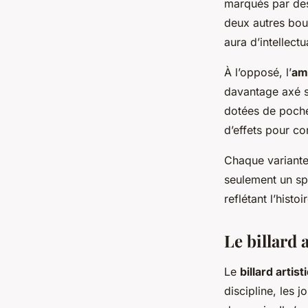
marqués par des
deux autres bou
aura d’intellect
À l’opposé, l’
amé
davantage axé su
dotées de poche
d’effets pour co
Chaque variante 
seulement un spo
reflétant l’histo
Le billard 
Le
billard artist
discipline, les