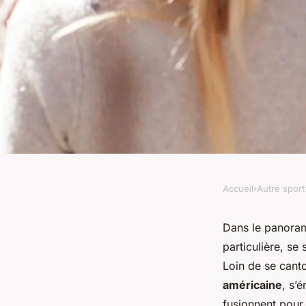
Accueil
›
Autre sport
AUTRE SPORT
Le billard artistique
Dans le panorama
particulière, se 
et créativité
Loin de se canto
américaine
, s’é
fusionnent pour 