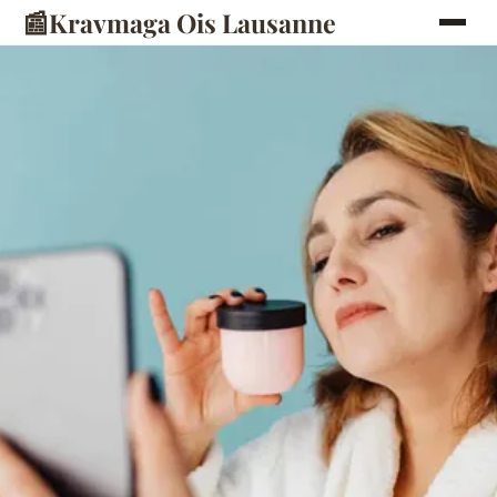
📰
Kravmaga Ois Lausanne