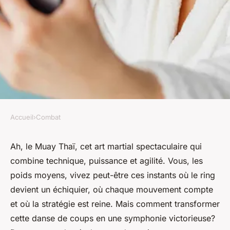
Accueil
›
Combat
COMBAT
Comment développer une
Ah, le Muay Thaï, cet art martial spectaculaire qui
combine technique, puissance et agilité. Vous, les
stratégie de combat efficace
poids moyens, vivez peut-être ces instants où le ring
en Muay Thaï pour les poids
devient un échiquier, où chaque mouvement compte
moyens ?
et où la stratégie est reine. Mais comment transformer
cette danse de coups en une symphonie victorieuse?
Océane
•
19 janvier 2024
•
4 min de lecture