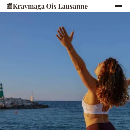
📰
Kravmaga Ois Lausanne