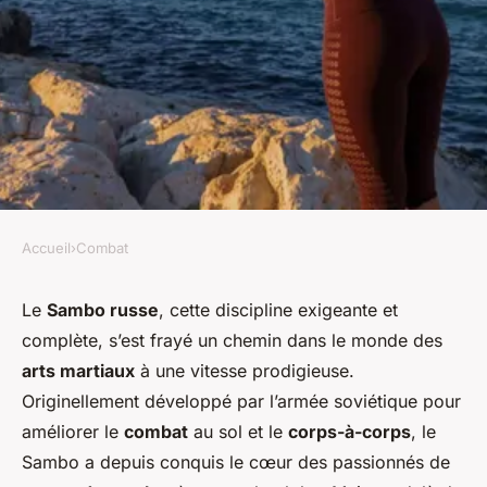
Accueil
›
Combat
COMBAT
Comment la pratique du
Le
Sambo russe
, cette discipline exigeante et
complète, s’est frayé un chemin dans le monde des
Sambo russe peut-elle
arts martiaux
à une vitesse prodigieuse.
améliorer la réactivité et les
Originellement développé par l’armée soviétique pour
réflexes ?
améliorer le
combat
au sol et le
corps-à-corps
, le
Sambo a depuis conquis le cœur des passionnés de
Océane
•
19 janvier 2024
•
4 min de lecture